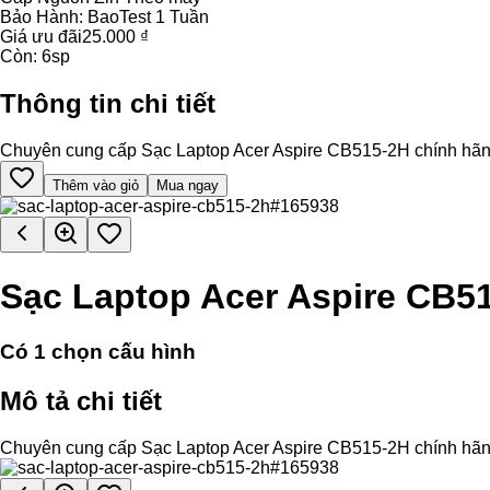
Bảo Hành:
BaoTest 1 Tuần
Giá ưu đãi
25.000 ₫
Còn:
6
sp
Thông tin chi tiết
Chuyên cung cấp Sạc Laptop Acer Aspire CB515-2H chính hãng, hỗ
Thêm vào giỏ
Mua ngay
Sạc Laptop Acer Aspire CB5
Có
1
chọn cấu hình
Mô tả chi tiết
Chuyên cung cấp Sạc Laptop Acer Aspire CB515-2H chính hãng, hỗ