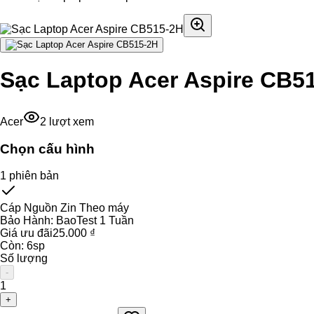
Sạc Laptop Acer Aspire CB5
Acer
2
lượt xem
Chọn cấu hình
1
phiên bản
Cáp Nguồn Zin Theo máy
Bảo Hành:
BaoTest 1 Tuần
Giá ưu đãi
25.000 ₫
Còn:
6
sp
Số lượng
-
1
+