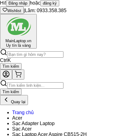
Hi!
hoặc
Đăng nhập
đăng ký
|
Lâm: 0933.358.385
Wishlist
Main
Laptop.vn
Uy tín là vàng
Ctrl
K
Tìm kiếm
Tìm kiếm
Quay lại
Trang chủ
Acer
Sạc Adapter Laptop
Sạc Acer
Sạc Laptop Acer Aspire CB515-2H