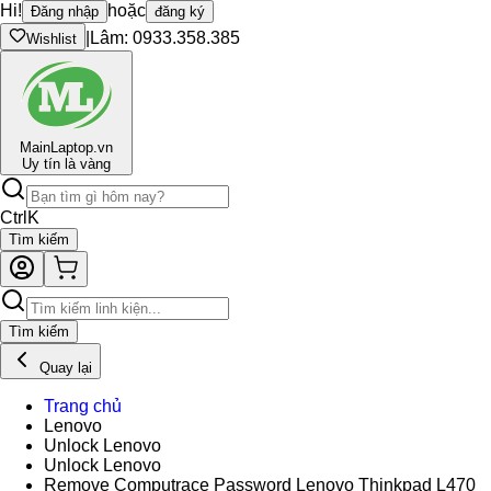
Hi!
hoặc
Đăng nhập
đăng ký
|
Lâm: 0933.358.385
Wishlist
Main
Laptop.vn
Uy tín là vàng
Ctrl
K
Tìm kiếm
Tìm kiếm
Quay lại
Trang chủ
Lenovo
Unlock Lenovo
Unlock Lenovo
Remove Computrace Password Lenovo Thinkpad L470