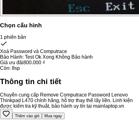
Chọn cấu hình
1
phiên bản
Xoá Password và Computrace
Bảo Hành:
Test Ok Xong Không Bảo hành
Giá ưu đãi
800.000 ₫
Còn:
8
sp
Thông tin chi tiết
Chuyên cung cấp Remove Computrace Password Lenovo
Thinkpad L470 chính hãng, hỗ trợ thay thế lấy liền. Linh kiện
được kiểm tra kỹ thuật, bảo hành uy tín tại mainlaptop.vn
Thêm vào giỏ
Mua ngay