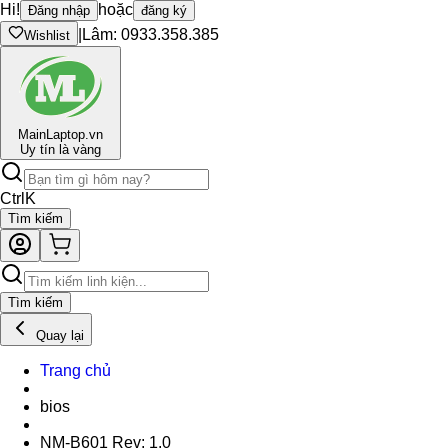
Hi!
hoặc
Đăng nhập
đăng ký
|
Lâm: 0933.358.385
Wishlist
Main
Laptop.vn
Uy tín là vàng
Ctrl
K
Tìm kiếm
Tìm kiếm
Quay lại
Trang chủ
bios
NM-B601 Rev: 1.0