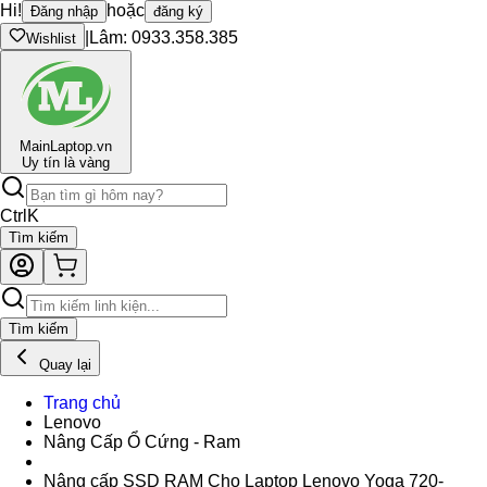
Hi!
hoặc
Đăng nhập
đăng ký
|
Lâm: 0933.358.385
Wishlist
Main
Laptop.vn
Uy tín là vàng
Ctrl
K
Tìm kiếm
Tìm kiếm
Quay lại
Trang chủ
Lenovo
Nâng Cấp Ổ Cứng - Ram
Nâng cấp SSD RAM Cho Laptop Lenovo Yoga 720-