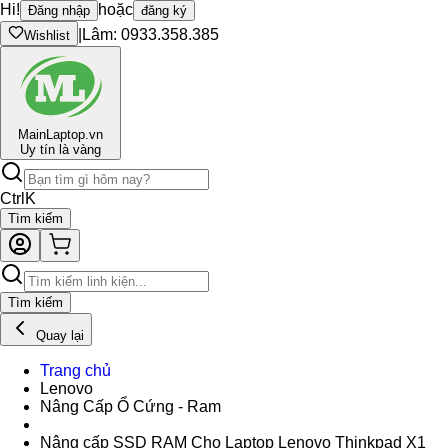
Hi!
hoặc
Đăng nhập
đăng ký
|
Lâm: 0933.358.385
Wishlist
Main
Laptop.vn
Uy tín là vàng
Ctrl
K
Tìm kiếm
Tìm kiếm
Quay lại
Trang chủ
Lenovo
Nâng Cấp Ổ Cứng - Ram
Nâng cấp SSD RAM Cho Laptop Lenovo Thinkpad X1