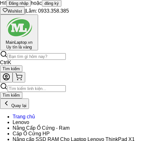
Hi!
hoặc
Đăng nhập
đăng ký
|
Lâm: 0933.358.385
Wishlist
Main
Laptop.vn
Uy tín là vàng
Ctrl
K
Tìm kiếm
Tìm kiếm
Quay lại
Trang chủ
Lenovo
Nâng Cấp Ổ Cứng - Ram
Cáp Ổ Cứng HP
Nâng cấp SSD RAM Cho Laptop Lenovo ThinkPad X1