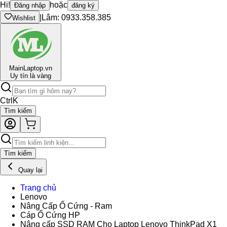
Hi!
hoặc
Đăng nhập
đăng ký
|
Lâm: 0933.358.385
Wishlist
Main
Laptop.vn
Uy tín là vàng
Ctrl
K
Tìm kiếm
Tìm kiếm
Quay lại
Trang chủ
Lenovo
Nâng Cấp Ổ Cứng - Ram
Cáp Ổ Cứng HP
Nâng cấp SSD RAM Cho Laptop Lenovo ThinkPad X1