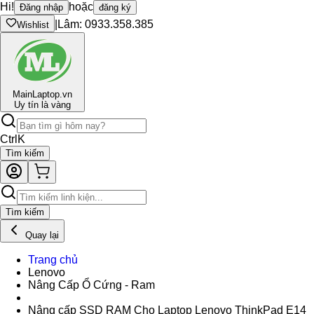
Hi!
hoặc
Đăng nhập
đăng ký
|
Lâm: 0933.358.385
Wishlist
Main
Laptop.vn
Uy tín là vàng
Ctrl
K
Tìm kiếm
Tìm kiếm
Quay lại
Trang chủ
Lenovo
Nâng Cấp Ổ Cứng - Ram
Nâng cấp SSD RAM Cho Laptop Lenovo ThinkPad E14