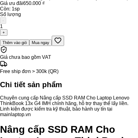
Giá ưu đãi
650.000 ₫
Còn:
1
sp
Số lượng
-
1
+
Thêm vào giỏ
Mua ngay
Giá chưa bao gồm VAT
Free ship đơn > 300k (QR)
Chi tiết sản phẩm
Chuyên cung cấp Nâng cấp SSD RAM Cho Laptop Lenovo
ThinkBook 13x G4 IMH chính hãng, hỗ trợ thay thế lấy liền.
Linh kiện được kiểm tra kỹ thuật, bảo hành uy tín tại
mainlaptop.vn
Nâng cấp SSD RAM Cho