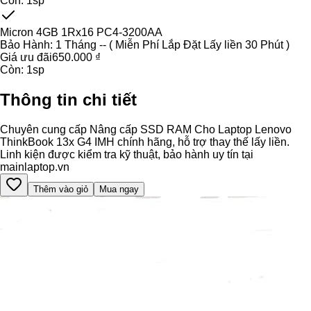
Còn:
1
sp
Micron 4GB 1Rx16 PC4-3200AA
Bảo Hành:
1 Tháng -- ( Miễn Phí Lắp Đặt Lấy liền 30 Phút )
Giá ưu đãi
650.000 ₫
Còn:
1
sp
Thông tin chi tiết
Chuyên cung cấp Nâng cấp SSD RAM Cho Laptop Lenovo
ThinkBook 13x G4 IMH chính hãng, hỗ trợ thay thế lấy liền.
Linh kiện được kiểm tra kỹ thuật, bảo hành uy tín tại
mainlaptop.vn
Thêm vào giỏ
Mua ngay