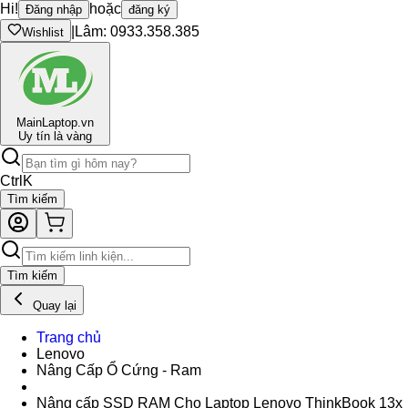
Hi!
hoặc
Đăng nhập
đăng ký
|
Lâm: 0933.358.385
Wishlist
Main
Laptop.vn
Uy tín là vàng
Ctrl
K
Tìm kiếm
Tìm kiếm
Quay lại
Trang chủ
Lenovo
Nâng Cấp Ổ Cứng - Ram
Nâng cấp SSD RAM Cho Laptop Lenovo ThinkBook 13x