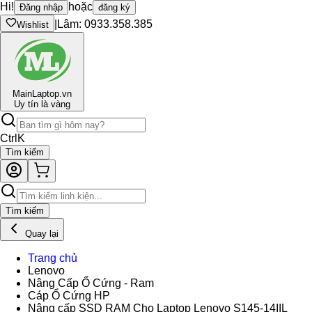
Hi!
hoặc
Đăng nhập
đăng ký
|
Lâm: 0933.358.385
Wishlist
Main
Laptop.vn
Uy tín là vàng
Ctrl
K
Tìm kiếm
Tìm kiếm
Quay lại
Trang chủ
Lenovo
Nâng Cấp Ổ Cứng - Ram
Cáp Ổ Cứng HP
Nâng cấp SSD RAM Cho Laptop Lenovo S145-14IIL