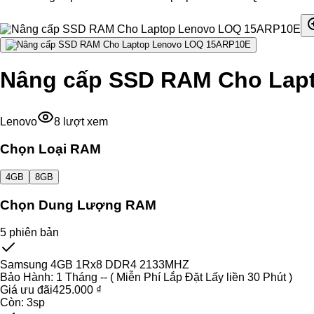
Nâng cấp SSD RAM Cho Lap
Lenovo
8
lượt xem
Chọn Loại RAM
4GB
8GB
Chọn Dung Lượng RAM
5
phiên bản
Samsung 4GB 1Rx8 DDR4 2133MHZ
Bảo Hành:
1 Tháng -- ( Miễn Phí Lắp Đặt Lấy liền 30 Phút )
Giá ưu đãi
425.000 ₫
Còn:
3
sp