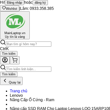
Hi!
hoặc
Đăng nhập
đăng ký
|
Lâm: 0933.358.385
Wishlist
Main
Laptop.vn
Uy tín là vàng
Ctrl
K
Tìm kiếm
Tìm kiếm
Quay lại
Trang chủ
Lenovo
Nâng Cấp Ổ Cứng - Ram
Nâng cấp SSD RAM Cho Laptop Lenovo LOQ 15ARP10