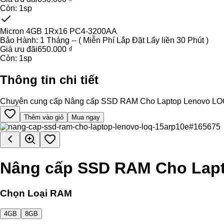
Còn:
1
sp
Micron 4GB 1Rx16 PC4-3200AA
Bảo Hành:
1 Tháng -- ( Miễn Phí Lắp Đặt Lấy liền 30 Phút )
Giá ưu đãi
650.000 ₫
Còn:
1
sp
Thông tin chi tiết
Chuyên cung cấp Nâng cấp SSD RAM Cho Laptop Lenovo LOQ 15AR
Thêm vào giỏ
Mua ngay
Nâng cấp SSD RAM Cho Lap
Chọn Loại RAM
4GB
8GB