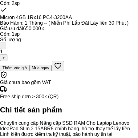
Còn:
2
sp
Micron 4GB 1Rx16 PC4-3200AA
Bảo Hành:
1 Tháng -- ( Miễn Phí Lắp Đặt Lấy liền 30 Phút )
Giá ưu đãi
650.000 ₫
Còn:
1
sp
Số lượng
-
1
+
Thêm vào giỏ
Mua ngay
Giá chưa bao gồm VAT
Free ship đơn > 300k (QR)
Chi tiết sản phẩm
Chuyên cung cấp Nâng cấp SSD RAM Cho Laptop Lenovo
IdeaPad Slim 3 15ABR8 chính hãng, hỗ trợ thay thế lấy liền.
Linh kiện được kiểm tra kỹ thuật, bảo hành uy tín tại