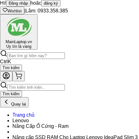
Hi!
hoặc
Đăng nhập
đăng ký
|
Lâm: 0933.358.385
Wishlist
Main
Laptop.vn
Uy tín là vàng
Ctrl
K
Tìm kiếm
Tìm kiếm
Quay lại
Trang chủ
Lenovo
Nâng Cấp Ổ Cứng - Ram
Nâng cấp SSD RAM Cho Laptop Lenovo IdeaPad Slim 3