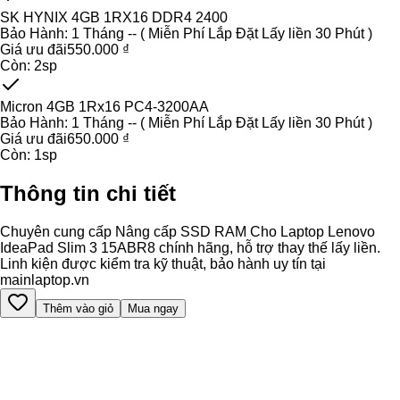
SK HYNIX 4GB 1RX16 DDR4 2400
Bảo Hành:
1 Tháng -- ( Miễn Phí Lắp Đặt Lấy liền 30 Phút )
Giá ưu đãi
550.000 ₫
Còn:
2
sp
Micron 4GB 1Rx16 PC4-3200AA
Bảo Hành:
1 Tháng -- ( Miễn Phí Lắp Đặt Lấy liền 30 Phút )
Giá ưu đãi
650.000 ₫
Còn:
1
sp
Thông tin chi tiết
Chuyên cung cấp Nâng cấp SSD RAM Cho Laptop Lenovo
IdeaPad Slim 3 15ABR8 chính hãng, hỗ trợ thay thế lấy liền.
Linh kiện được kiểm tra kỹ thuật, bảo hành uy tín tại
mainlaptop.vn
Thêm vào giỏ
Mua ngay