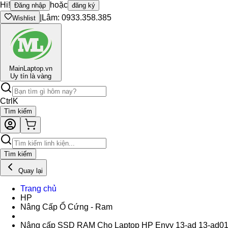
Hi!
hoặc
Đăng nhập
đăng ký
|
Lâm: 0933.358.385
Wishlist
Main
Laptop.vn
Uy tín là vàng
Ctrl
K
Tìm kiếm
Tìm kiếm
Quay lại
Trang chủ
HP
Nâng Cấp Ổ Cứng - Ram
Nâng cấp SSD RAM Cho Laptop HP Envy 13-ad 13-ad01