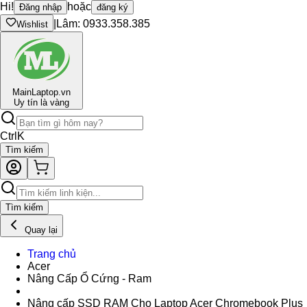
Hi!
hoặc
Đăng nhập
đăng ký
|
Lâm: 0933.358.385
Wishlist
Main
Laptop.vn
Uy tín là vàng
Ctrl
K
Tìm kiếm
Tìm kiếm
Quay lại
Trang chủ
Acer
Nâng Cấp Ổ Cứng - Ram
Nâng cấp SSD RAM Cho Laptop Acer Chromebook Plus