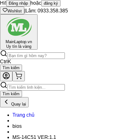
Hi!
hoặc
Đăng nhập
đăng ký
|
Lâm: 0933.358.385
Wishlist
Main
Laptop.vn
Uy tín là vàng
Ctrl
K
Tìm kiếm
Tìm kiếm
Quay lại
Trang chủ
bios
MS-14C51 VER:1.1