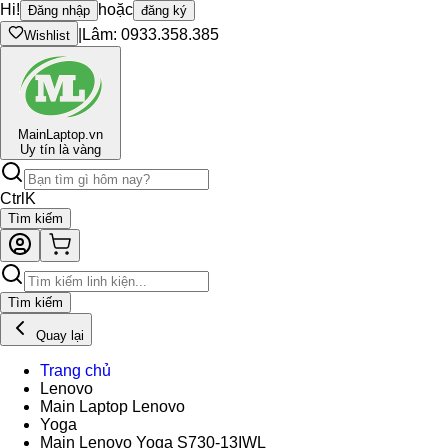
Hi!
hoặc
Đăng nhập
đăng ký
|
Lâm: 0933.358.385
Wishlist
Main
Laptop.vn
Uy tín là vàng
Ctrl
K
Tìm kiếm
Tìm kiếm
Quay lại
Trang chủ
Lenovo
Main Laptop Lenovo
Yoga
Main Lenovo Yoga S730-13IWL