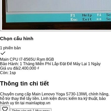
Chọn cấu hình
1
phiên bản
Main CPU I7-8565U Ram 8GB
Bảo Hành:
1 Tháng Miễn Phí Lắp Đặt Để Máy Lại 1 Ngày
Giá ưu đãi
2.400.000 ₫
Còn:
1
sp
Thông tin chi tiết
Chuyên cung cấp Main Lenovo Yoga S730-13IWL chính hãng,
hỗ trợ thay thế lấy liền. Linh kiện được kiểm tra kỹ thuật, bảo
hành uy tín tại mainlaptop.vn
Thêm vào giỏ
Mua ngay