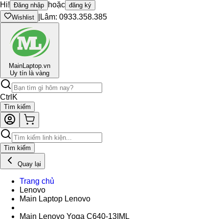
Hi!
hoặc
Đăng nhập
đăng ký
|
Lâm: 0933.358.385
Wishlist
Main
Laptop.vn
Uy tín là vàng
Ctrl
K
Tìm kiếm
Tìm kiếm
Quay lại
Trang chủ
Lenovo
Main Laptop Lenovo
Main Lenovo Yoga C640-13IML