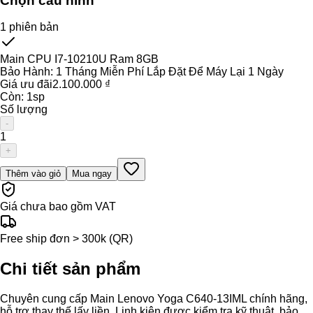
Chọn cấu hình
1
phiên bản
Main CPU I7-10210U Ram 8GB
Bảo Hành:
1 Tháng Miễn Phí Lắp Đặt Để Máy Lại 1 Ngày
Giá ưu đãi
2.100.000 ₫
Còn:
1
sp
Số lượng
-
1
+
Thêm vào giỏ
Mua ngay
Giá chưa bao gồm VAT
Free ship đơn > 300k (QR)
Chi tiết sản phẩm
Chuyên cung cấp Main Lenovo Yoga C640-13IML chính hãng,
hỗ trợ thay thế lấy liền. Linh kiện được kiểm tra kỹ thuật, bảo