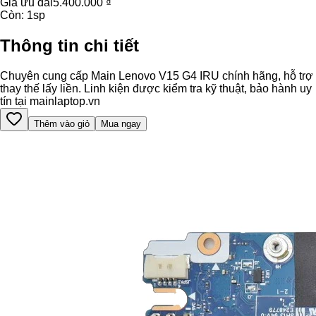
Giá ưu đãi
5.400.000 ₫
Còn:
1
sp
Thông tin chi tiết
Chuyên cung cấp Main Lenovo V15 G4 IRU chính hãng, hỗ trợ
thay thế lấy liền. Linh kiện được kiểm tra kỹ thuật, bảo hành uy
tín tại mainlaptop.vn
Thêm vào giỏ
Mua ngay