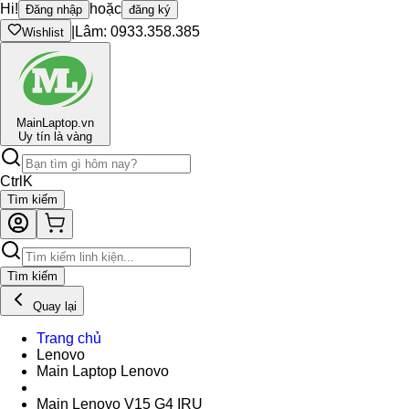
Hi!
hoặc
Đăng nhập
đăng ký
|
Lâm: 0933.358.385
Wishlist
Main
Laptop.vn
Uy tín là vàng
Ctrl
K
Tìm kiếm
Tìm kiếm
Quay lại
Trang chủ
Lenovo
Main Laptop Lenovo
Main Lenovo V15 G4 IRU