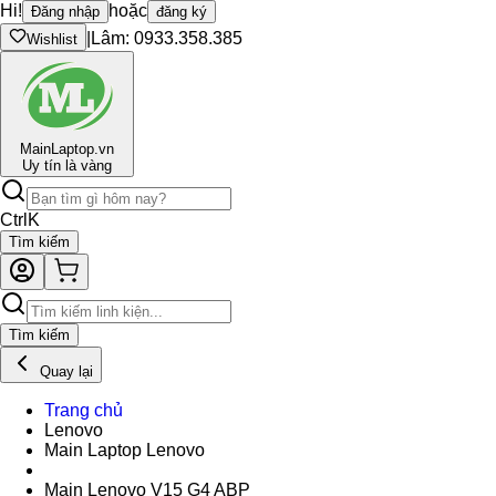
Hi!
hoặc
Đăng nhập
đăng ký
|
Lâm: 0933.358.385
Wishlist
Main
Laptop.vn
Uy tín là vàng
Ctrl
K
Tìm kiếm
Tìm kiếm
Quay lại
Trang chủ
Lenovo
Main Laptop Lenovo
Main Lenovo V15 G4 ABP