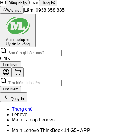
Hi!
hoặc
Đăng nhập
đăng ký
|
Lâm: 0933.358.385
Wishlist
Main
Laptop.vn
Uy tín là vàng
Ctrl
K
Tìm kiếm
Tìm kiếm
Quay lại
Trang chủ
Lenovo
Main Laptop Lenovo
Main Lenovo ThinkBook 14 G5+ ARP