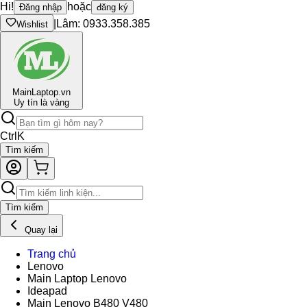
Hi!
hoặc
Đăng nhập
đăng ký
|
Lâm: 0933.358.385
Wishlist
Main
Laptop.vn
Uy tín là vàng
Ctrl
K
Tìm kiếm
Tìm kiếm
Quay lại
Trang chủ
Lenovo
Main Laptop Lenovo
Ideapad
Main Lenovo B480 V480