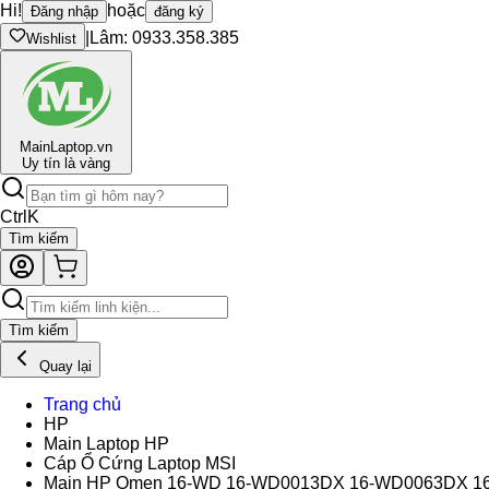
Hi!
hoặc
Đăng nhập
đăng ký
|
Lâm: 0933.358.385
Wishlist
Main
Laptop.vn
Uy tín là vàng
Ctrl
K
Tìm kiếm
Tìm kiếm
Quay lại
Trang chủ
HP
Main Laptop HP
Cáp Ổ Cứng Laptop MSI
Main HP Omen 16-WD 16-WD0013DX 16-WD0063DX 