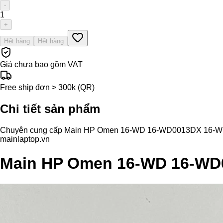
-
1
+
Hết hàng
Hết hàng
Giá chưa bao gồm VAT
Free ship đơn > 300k (QR)
Chi tiết sản phẩm
Chuyên cung cấp Main HP Omen 16-WD 16-WD0013DX 16-WD0063D
mainlaptop.vn
Main HP Omen 16-WD 16-W