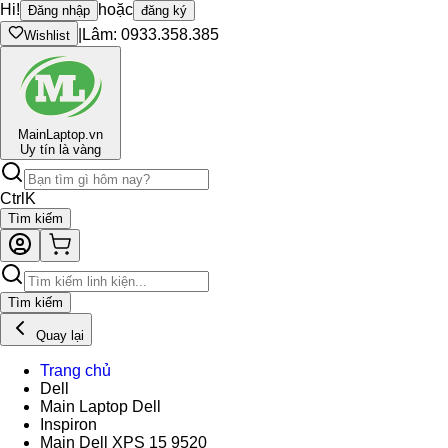
Hi!
hoặc
Đăng nhập
đăng ký
|
Lâm: 0933.358.385
Wishlist
Main
Laptop.vn
Uy tín là vàng
Ctrl
K
Tìm kiếm
Tìm kiếm
Quay lại
Trang chủ
Dell
Main Laptop Dell
Inspiron
Main Dell XPS 15 9520