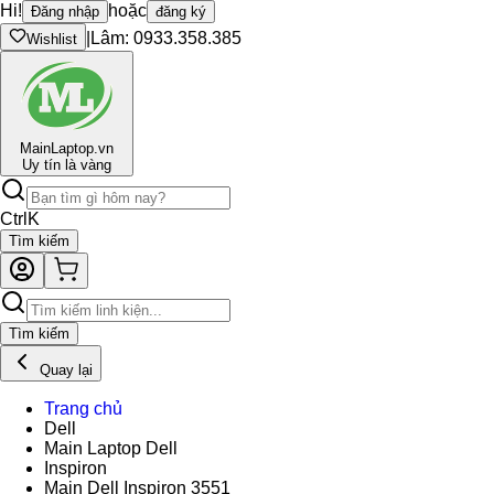
Hi!
hoặc
Đăng nhập
đăng ký
|
Lâm: 0933.358.385
Wishlist
Main
Laptop.vn
Uy tín là vàng
Ctrl
K
Tìm kiếm
Tìm kiếm
Quay lại
Trang chủ
Dell
Main Laptop Dell
Inspiron
Main Dell Inspiron 3551