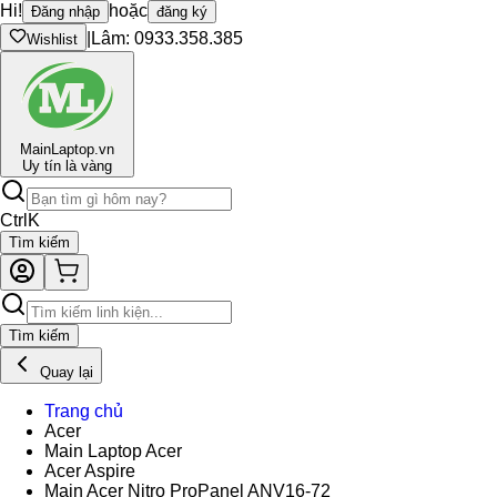
Hi!
hoặc
Đăng nhập
đăng ký
|
Lâm: 0933.358.385
Wishlist
Main
Laptop.vn
Uy tín là vàng
Ctrl
K
Tìm kiếm
Tìm kiếm
Quay lại
Trang chủ
Acer
Main Laptop Acer
Acer Aspire
Main Acer Nitro ProPanel ANV16-72