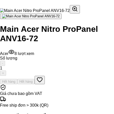
Main Acer Nitro ProPanel
ANV16-72
Acer
8
lượt xem
Số lượng
-
1
+
Hết hàng
Hết hàng
Giá chưa bao gồm VAT
Free ship đơn > 300k (QR)