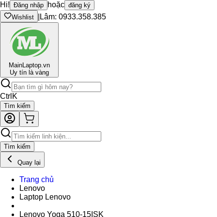
Hi!
hoặc
Đăng nhập
đăng ký
|
Lâm: 0933.358.385
Wishlist
Main
Laptop.vn
Uy tín là vàng
Ctrl
K
Tìm kiếm
Tìm kiếm
Quay lại
Trang chủ
Lenovo
Laptop Lenovo
Lenovo Yoga 510-15ISK