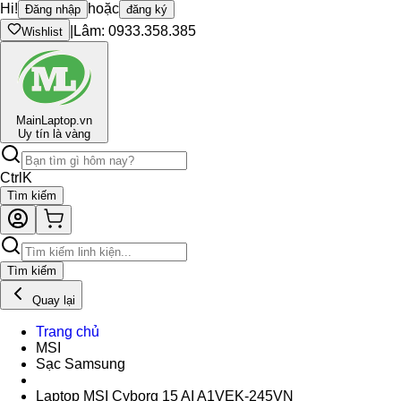
Hi!
hoặc
Đăng nhập
đăng ký
|
Lâm: 0933.358.385
Wishlist
Main
Laptop.vn
Uy tín là vàng
Ctrl
K
Tìm kiếm
Tìm kiếm
Quay lại
Trang chủ
MSI
Sạc Samsung
Laptop MSI Cyborg 15 AI A1VEK-245VN