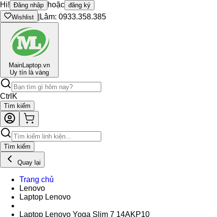
Hi!
hoặc
Đăng nhập
đăng ký
|
Lâm: 0933.358.385
Wishlist
Main
Laptop.vn
Uy tín là vàng
Ctrl
K
Tìm kiếm
Tìm kiếm
Quay lại
Trang chủ
Lenovo
Laptop Lenovo
Laptop Lenovo Yoga Slim 7 14AKP10