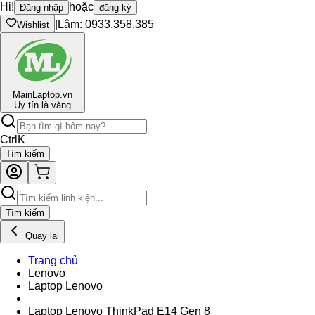
Hi!
hoặc
Đăng nhập
đăng ký
|
Lâm: 0933.358.385
Wishlist
Main
Laptop.vn
Uy tín là vàng
Ctrl
K
Tìm kiếm
Tìm kiếm
Quay lại
Trang chủ
Lenovo
Laptop Lenovo
Laptop Lenovo ThinkPad E14 Gen 8