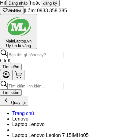
Hi!
hoặc
Đăng nhập
đăng ký
|
Lâm: 0933.358.385
Wishlist
Main
Laptop.vn
Uy tín là vàng
Ctrl
K
Tìm kiếm
Tìm kiếm
Quay lại
Trang chủ
Lenovo
Laptop Lenovo
Laptop Lenovo Legion 7 15IMHg05