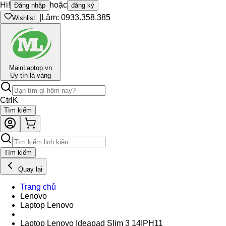
Hi!
hoặc
Đăng nhập
đăng ký
|
Lâm: 0933.358.385
Wishlist
Main
Laptop.vn
Uy tín là vàng
Ctrl
K
Tìm kiếm
Tìm kiếm
Quay lại
Trang chủ
Lenovo
Laptop Lenovo
Laptop Lenovo Ideapad Slim 3 14IPH11