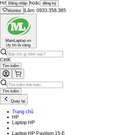
Hi!
hoặc
Đăng nhập
đăng ký
|
Lâm: 0933.358.385
Wishlist
Main
Laptop.vn
Uy tín là vàng
Ctrl
K
Tìm kiếm
Tìm kiếm
Quay lại
Trang chủ
HP
Laptop HP
Laptop HP Pavilion 15-E