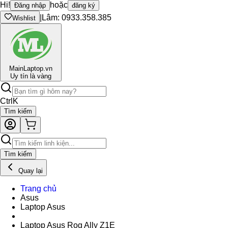
Hi!
hoặc
Đăng nhập
đăng ký
|
Lâm: 0933.358.385
Wishlist
Main
Laptop.vn
Uy tín là vàng
Ctrl
K
Tìm kiếm
Tìm kiếm
Quay lại
Trang chủ
Asus
Laptop Asus
Laptop Asus Rog Ally Z1E