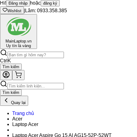
Hi!
hoặc
Đăng nhập
đăng ký
|
Lâm: 0933.358.385
Wishlist
Main
Laptop.vn
Uy tín là vàng
Ctrl
K
Tìm kiếm
Tìm kiếm
Quay lại
Trang chủ
Acer
Laptop Acer
Laptop Acer Aspire Go 15 AI AG15-52P-52WT