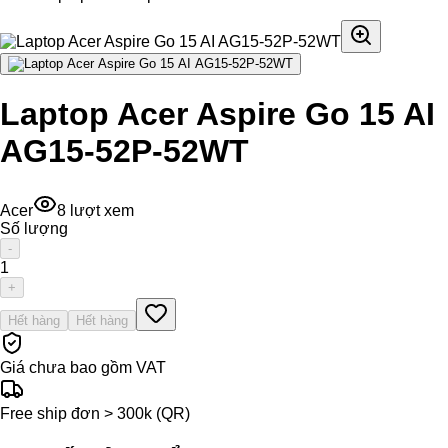
Laptop Acer Aspire Go 15 AI
AG15-52P-52WT
Acer
8
lượt xem
Số lượng
-
1
+
Hết hàng
Hết hàng
Giá chưa bao gồm VAT
Free ship đơn > 300k (QR)