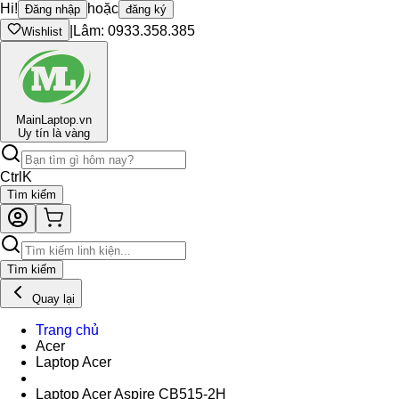
Hi!
hoặc
Đăng nhập
đăng ký
|
Lâm: 0933.358.385
Wishlist
Main
Laptop.vn
Uy tín là vàng
Ctrl
K
Tìm kiếm
Tìm kiếm
Quay lại
Trang chủ
Acer
Laptop Acer
Laptop Acer Aspire CB515-2H