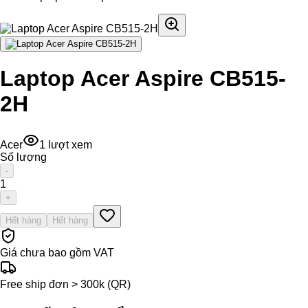
Laptop Acer Aspire CB515-
2H
Acer
1
lượt xem
Số lượng
-
1
+
Hết hàng
Hết hàng
Giá chưa bao gồm VAT
Free ship đơn > 300k (QR)