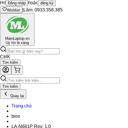
Hi!
hoặc
Đăng nhập
đăng ký
|
Lâm: 0933.358.385
Wishlist
Main
Laptop.vn
Uy tín là vàng
Ctrl
K
Tìm kiếm
Tìm kiếm
Quay lại
Trang chủ
bios
LA-N661P Rev: 1.0