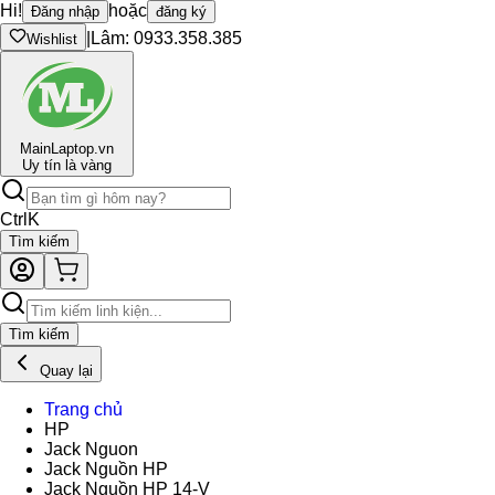
Hi!
hoặc
Đăng nhập
đăng ký
|
Lâm: 0933.358.385
Wishlist
Main
Laptop.vn
Uy tín là vàng
Ctrl
K
Tìm kiếm
Tìm kiếm
Quay lại
Trang chủ
HP
Jack Nguon
Jack Nguồn HP
Jack Nguồn HP 14-V