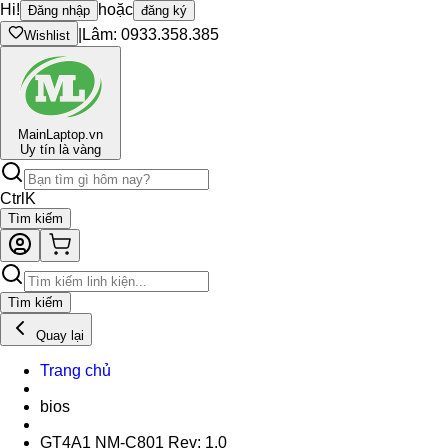
Hi!
hoặc
Đăng nhập
đăng ký
|
Lâm: 0933.358.385
Wishlist
Main
Laptop.vn
Uy tín là vàng
Ctrl
K
Tìm kiếm
Tìm kiếm
Quay lại
Trang chủ
bios
GT4A1 NM-C801 Rev: 1.0