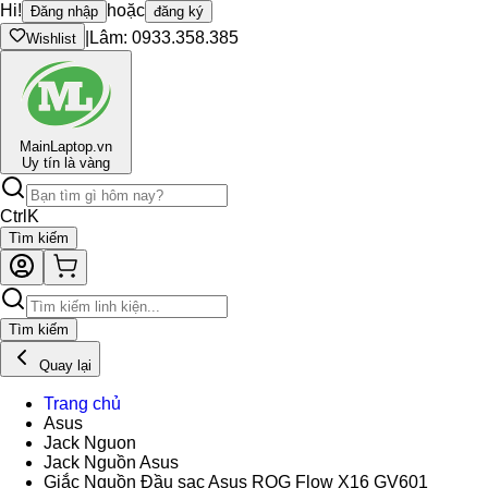
Hi!
hoặc
Đăng nhập
đăng ký
|
Lâm: 0933.358.385
Wishlist
Main
Laptop.vn
Uy tín là vàng
Ctrl
K
Tìm kiếm
Tìm kiếm
Quay lại
Trang chủ
Asus
Jack Nguon
Jack Nguồn Asus
Giắc Nguồn Đầu sạc Asus ROG Flow X16 GV601