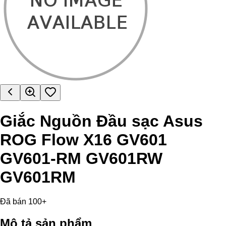
Giắc Nguồn Đầu sạc Asus
ROG Flow X16 GV601
GV601-RM GV601RW
GV601RM
Đã bán 100+
Mô tả sản phẩm