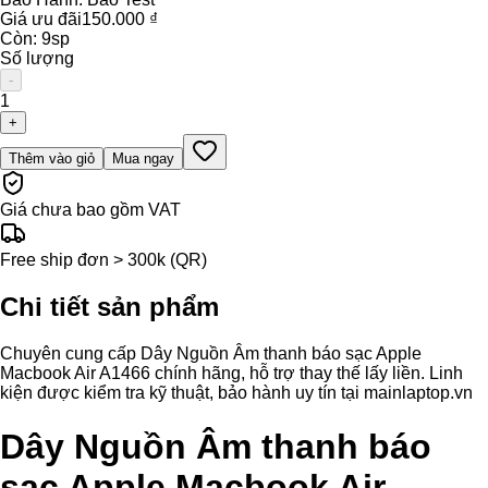
Giá ưu đãi
150.000 ₫
Còn:
9
sp
Số lượng
-
1
+
Thêm vào giỏ
Mua ngay
Giá chưa bao gồm VAT
Free ship đơn > 300k (QR)
Chi tiết sản phẩm
Chuyên cung cấp Dây Nguồn Âm thanh báo sạc Apple
Macbook Air A1466 chính hãng, hỗ trợ thay thế lấy liền. Linh
kiện được kiểm tra kỹ thuật, bảo hành uy tín tại mainlaptop.vn
Dây Nguồn Âm thanh báo
sạc Apple Macbook Air