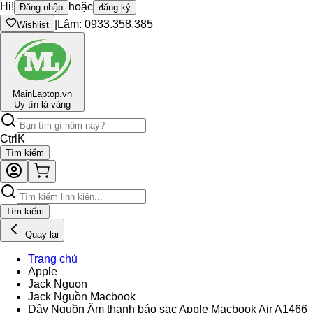
Hi!
hoặc
Đăng nhập
đăng ký
|
Lâm: 0933.358.385
Wishlist
Main
Laptop.vn
Uy tín là vàng
Ctrl
K
Tìm kiếm
Tìm kiếm
Quay lại
Trang chủ
Apple
Jack Nguon
Jack Nguồn Macbook
Dây Nguồn Âm thanh báo sạc Apple Macbook Air A1466