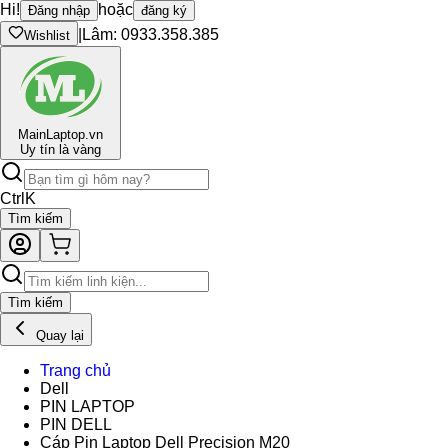
Hi!
hoặc
Đăng nhập
đăng ký
|
Lâm: 0933.358.385
Wishlist
Main
Laptop.vn
Uy tín là vàng
Ctrl
K
Tìm kiếm
Tìm kiếm
Quay lại
Trang chủ
Dell
PIN LAPTOP
PIN DELL
Cáp Pin Laptop Dell Precision M20