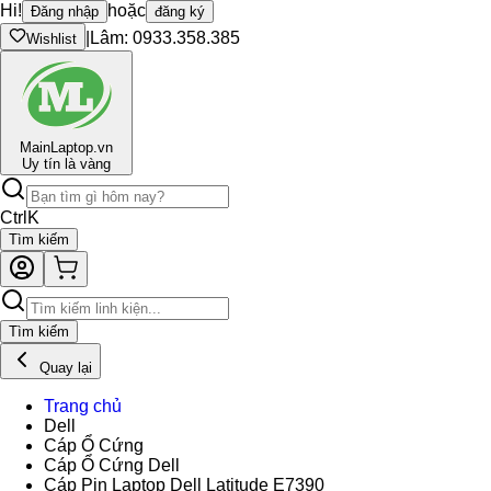
Hi!
hoặc
Đăng nhập
đăng ký
|
Lâm: 0933.358.385
Wishlist
Main
Laptop.vn
Uy tín là vàng
Ctrl
K
Tìm kiếm
Tìm kiếm
Quay lại
Trang chủ
Dell
Cáp Ổ Cứng
Cáp Ổ Cứng Dell
Cáp Pin Laptop Dell Latitude E7390