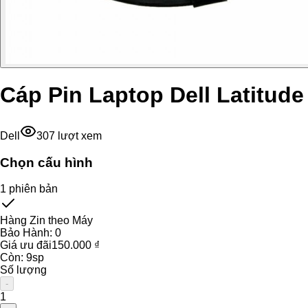
Cáp Pin Laptop Dell Latitude
Dell
307
lượt xem
Chọn cấu hình
1
phiên bản
Hàng Zin theo Máy
Bảo Hành:
0
Giá ưu đãi
150.000 ₫
Còn:
9
sp
Số lượng
-
1