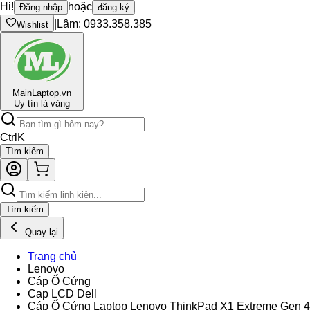
Hi!
hoặc
Đăng nhập
đăng ký
|
Lâm: 0933.358.385
Wishlist
Main
Laptop.vn
Uy tín là vàng
Ctrl
K
Tìm kiếm
Tìm kiếm
Quay lại
Trang chủ
Lenovo
Cáp Ổ Cứng
Cap LCD Dell
Cáp Ổ Cứng Laptop Lenovo ThinkPad X1 Extreme Gen 4