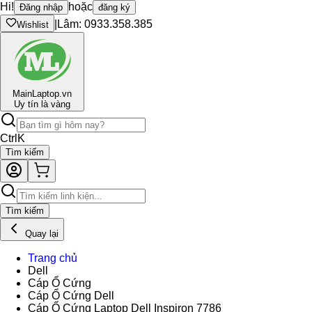
Hi!
hoặc
Đăng nhập
đăng ký
|
Lâm: 0933.358.385
Wishlist
Main
Laptop.vn
Uy tín là vàng
Ctrl
K
Tìm kiếm
Tìm kiếm
Quay lại
Trang chủ
Dell
Cáp Ổ Cứng
Cáp Ổ Cứng Dell
Cáp Ổ Cứng Laptop Dell Inspiron 7786