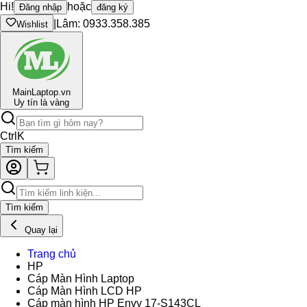
Hi!
hoặc
Đăng nhập
đăng ký
|
Lâm: 0933.358.385
Wishlist
Main
Laptop.vn
Uy tín là vàng
Ctrl
K
Tìm kiếm
Tìm kiếm
Quay lại
Trang chủ
HP
Cáp Màn Hình Laptop
Cáp Màn Hình LCD HP
Cáp màn hình HP Envy 17-S143CL