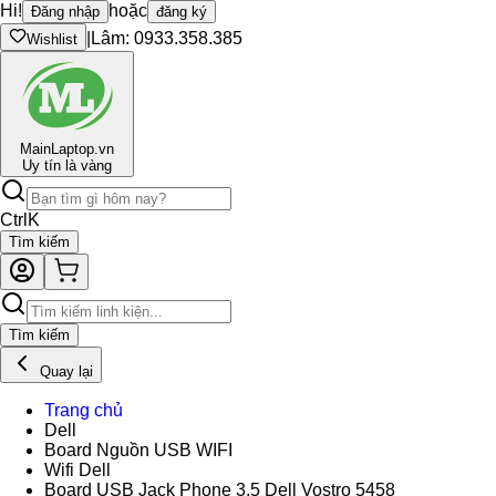
Hi!
hoặc
Đăng nhập
đăng ký
|
Lâm: 0933.358.385
Wishlist
Main
Laptop.vn
Uy tín là vàng
Ctrl
K
Tìm kiếm
Tìm kiếm
Quay lại
Trang chủ
Dell
Board Nguồn USB WIFI
Wifi Dell
Board USB Jack Phone 3.5 Dell Vostro 5458