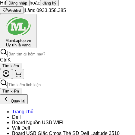
Hi!
hoặc
Đăng nhập
đăng ký
|
Lâm: 0933.358.385
Wishlist
Main
Laptop.vn
Uy tín là vàng
Ctrl
K
Tìm kiếm
Tìm kiếm
Quay lại
Trang chủ
Dell
Board Nguồn USB WIFI
Wifi Dell
Board USB Giắc Cmos Thẻ SD Dell Latitude 3510