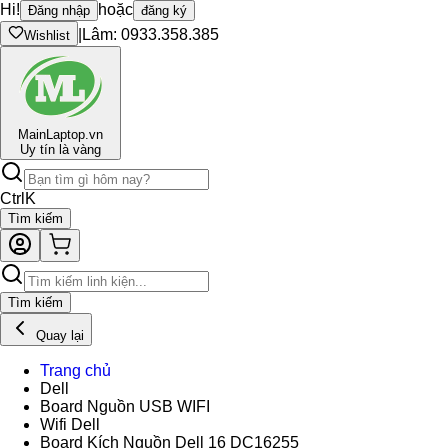
Hi!
hoặc
Đăng nhập
đăng ký
|
Lâm: 0933.358.385
Wishlist
Main
Laptop.vn
Uy tín là vàng
Ctrl
K
Tìm kiếm
Tìm kiếm
Quay lại
Trang chủ
Dell
Board Nguồn USB WIFI
Wifi Dell
Board Kích Nguồn Dell 16 DC16255