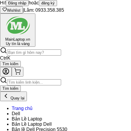
Hi!
hoặc
Đăng nhập
đăng ký
|
Lâm: 0933.358.385
Wishlist
Main
Laptop.vn
Uy tín là vàng
Ctrl
K
Tìm kiếm
Tìm kiếm
Quay lại
Trang chủ
Dell
Bản Lề Laptop
Bản Lề Laptop Dell
Bản lề Dell Precision 5530