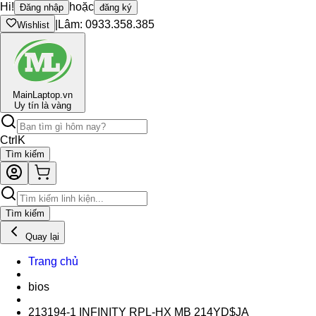
Hi!
hoặc
Đăng nhập
đăng ký
|
Lâm: 0933.358.385
Wishlist
Main
Laptop.vn
Uy tín là vàng
Ctrl
K
Tìm kiếm
Tìm kiếm
Quay lại
Trang chủ
bios
213194-1 INFINITY RPL-HX MB 214YD$JA