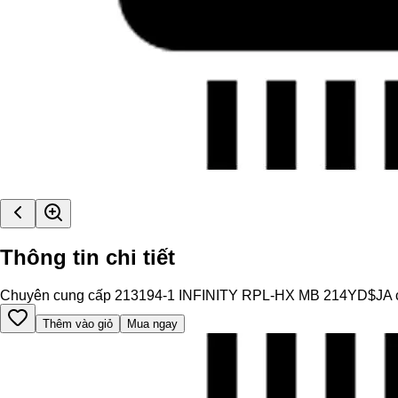
Thông tin chi tiết
Chuyên cung cấp 213194-1 INFINITY RPL-HX MB 214YD$JA chính h
Thêm vào giỏ
Mua ngay